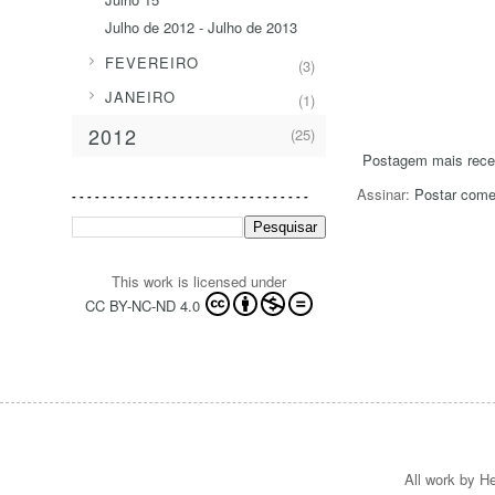
Julho de 2012 - Julho de 2013
►
FEVEREIRO
(3)
►
JANEIRO
(1)
2012
(25)
Postagem mais rece
Assinar:
Postar come
- - - - - - - - - - - - - - - - - - - - - - - - - - - - - - -
This work is licensed under
CC BY-NC-ND 4.0
All work by He