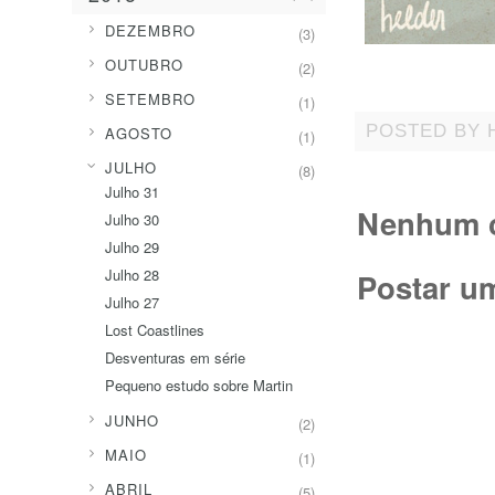
►
DEZEMBRO
(3)
►
OUTUBRO
(2)
►
SETEMBRO
(1)
►
POSTED BY
AGOSTO
(1)
▼
JULHO
(8)
Julho 31
Nenhum c
Julho 30
Julho 29
Julho 28
Postar u
Julho 27
Lost Coastlines
Desventuras em série
Pequeno estudo sobre Martin
►
JUNHO
(2)
►
MAIO
(1)
►
ABRIL
(5)