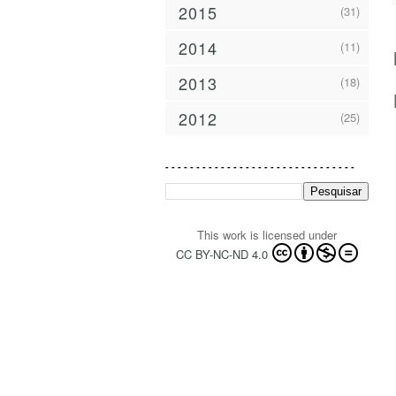
2015
(31)
2014
(11)
2013
(18)
2012
(25)
- - - - - - - - - - - - - - - - - - - - - - - - - - - - - - -
This work is licensed under
CC BY-NC-ND 4.0