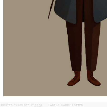
POSTED BY
HELDER
AT
02:51
LABELS:
HARRY POTTER