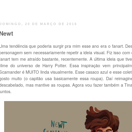
DOMINGO, 20 DE MARÇO DE 2016
Newt
Uma tendência que poderia surgir pra mim esse ano era o fanart. De
personagem sem necessariamente repetir a ideia visual. Fiz isso co
fanart tem me atraído bastante, recentemente. A última ideia que tive
filme do universo de Harry Potter. Essa inspiração vem princip
Scamander é MUITO linda visualmente. Esse casaco azul e esse cole
gosto muito (o capitão usa basicamente essa roupa). Daí reimagi
descabelado, mas mantive as roupas. Agora vou fazer também a Tina
juntos.