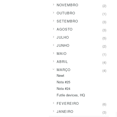
►
NOVEMBRO
(2)
►
OUTUBRO
(1)
►
SETEMBRO
(3)
►
AGOSTO
(3)
►
JULHO
(5)
►
JUNHO
(2)
►
MAIO
(1)
►
ABRIL
(4)
▼
MARÇO
(4)
Newt
Nota #25
Nota #24
Futile devices, HQ
►
FEVEREIRO
(6)
►
JANEIRO
(3)