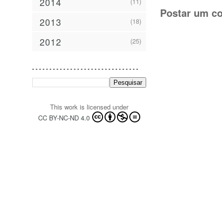
2014
(11)
Postar um c
2013
(18)
2012
(25)
- - - - - - - - - - - - - - - - - - - - - - - - - - - - - - -
This work is licensed under
CC BY-NC-ND 4.0