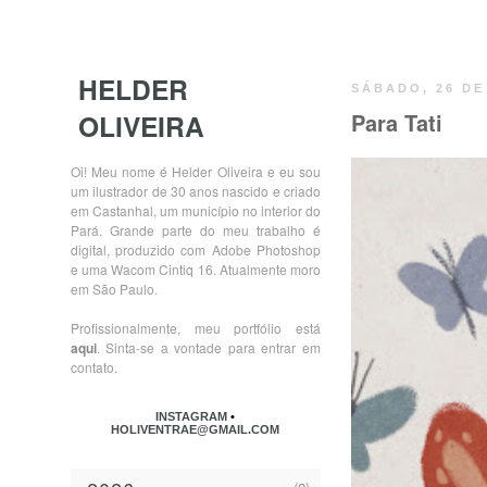
HELDER
SÁBADO, 26 DE
OLIVEIRA
Para Tati
Oi! Meu nome é Helder Oliveira e eu sou
um ilustrador de 30 anos nascido e criado
em Castanhal, um município no interior do
Pará. Grande parte do meu trabalho é
digital, produzido com Adobe Photoshop
e uma Wacom Cintiq 16. Atualmente moro
em São Paulo.
Profissionalmente, meu portfólio está
aqui
. Sinta-se a vontade para entrar em
contato.
INSTAGRAM
•
HOLIVENTRAE@GMAIL.COM