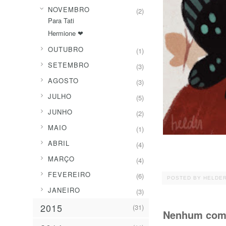
▼
NOVEMBRO
(2)
Para Tati
Hermione ❤︎
►
OUTUBRO
(1)
►
SETEMBRO
(3)
►
AGOSTO
(3)
►
JULHO
(5)
►
JUNHO
(2)
►
MAIO
(1)
►
ABRIL
(4)
►
MARÇO
(4)
►
FEVEREIRO
(6)
POSTED BY
HELDE
►
JANEIRO
(3)
2015
(31)
Nenhum come