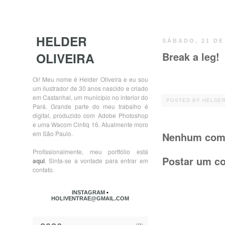
HELDER
SÁBADO, 21 DE
OLIVEIRA
Break a leg!
Oi! Meu nome é Helder Oliveira e eu sou
um ilustrador de 30 anos nascido e criado
em Castanhal, um município no interior do
POSTED BY
HELDE
Pará. Grande parte do meu trabalho é
digital, produzido com Adobe Photoshop
e uma Wacom Cintiq 16. Atualmente moro
em São Paulo.
Nenhum come
Profissionalmente, meu portfólio está
Postar um c
aqui
. Sinta-se a vontade para entrar em
contato.
INSTAGRAM
•
HOLIVENTRAE@GMAIL.COM