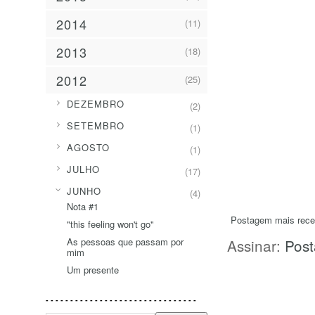
2014
(11)
2013
(18)
2012
(25)
►
DEZEMBRO
(2)
►
SETEMBRO
(1)
►
AGOSTO
(1)
►
JULHO
(17)
▼
JUNHO
(4)
Nota #1
Postagem mais rece
"this feeling won't go"
As pessoas que passam por
Assinar:
Post
mim
Um presente
- - - - - - - - - - - - - - - - - - - - - - - - - - - - - - -