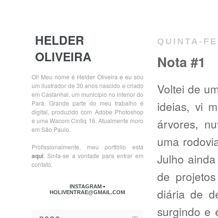
HELDER
QUINTA-FE
OLIVEIRA
Nota #1
Oi! Meu nome é Helder Oliveira e eu sou
Voltei de u
um ilustrador de 30 anos nascido e criado
em Castanhal, um município no interior do
ideias, vi 
Pará. Grande parte do meu trabalho é
digital, produzido com Adobe Photoshop
árvores, nu
e uma Wacom Cintiq 16. Atualmente moro
em São Paulo.
uma rodovia
Profissionalmente, meu portfólio está
Julho aind
aqui
. Sinta-se a vontade para entrar em
contato.
de projetos
INSTAGRAM
•
diária de d
HOLIVENTRAE@GMAIL.COM
surgindo e 