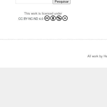
This work is licensed under
CC BY-NC-ND 4.0
All work by He