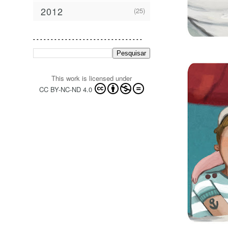
2012
(25)
- - - - - - - - - - - - - - - - - - - - - - - - - - - - - - -
This work is licensed under
CC BY-NC-ND 4.0