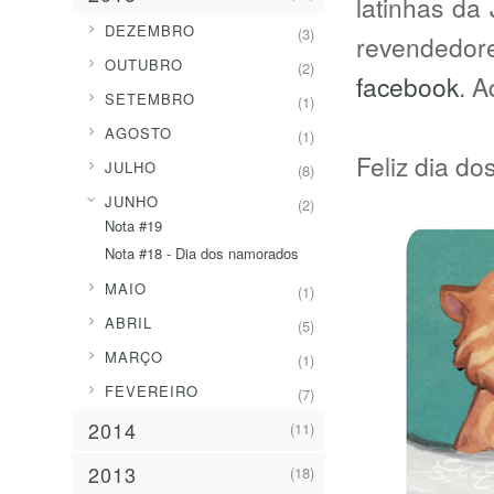
latinhas da
►
DEZEMBRO
(3)
revendedor
►
OUTUBRO
(2)
facebook
. A
►
SETEMBRO
(1)
►
AGOSTO
(1)
Feliz dia d
►
JULHO
(8)
▼
JUNHO
(2)
Nota #19
Nota #18 - Dia dos namorados
►
MAIO
(1)
►
ABRIL
(5)
►
MARÇO
(1)
►
FEVEREIRO
(7)
2014
(11)
2013
(18)