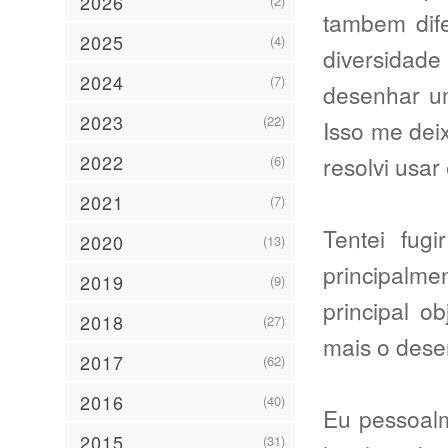
2026
(2)
tambem dife
2025
(4)
diversidad
2024
(7)
desenhar um
2023
(22)
Isso me dei
2022
resolvi usar
(6)
2021
(7)
Tentei fug
2020
(13)
principalme
2019
(9)
principal o
2018
(27)
mais o desen
2017
(62)
2016
(40)
Eu pessoalm
2015
(31)