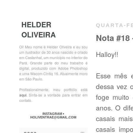
HELDER
QUARTA-FE
OLIVEIRA
Nota #18
Oi! Meu nome é Helder Oliveira e eu sou
Halloy!!
um ilustrador de 30 anos nascido e criado
em Castanhal, um município no interior do
Pará. Grande parte do meu trabalho é
digital, produzido com Adobe Photoshop
Esse mês 
e uma Wacom Cintiq 16. Atualmente moro
em São Paulo.
dessa vez o
Profissionalmente, meu portfólio está
foge muito 
aqui
. Sinta-se a vontade para entrar em
contato.
anos. O dif
INSTAGRAM
•
casais mais
HOLIVENTRAE@GMAIL.COM
casais impo