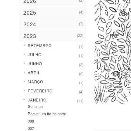
2026
(2)
2025
(4)
2024
(7)
2023
(22)
►
SETEMBRO
(1)
►
JULHO
(1)
►
JUNHO
(2)
►
ABRIL
(2)
►
MARÇO
(1)
►
FEVEREIRO
(4)
▼
JANEIRO
(11)
Sol e lua
Peguei um ita no norte
008
007