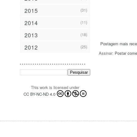
2015
(31)
2014
(11)
2013
(18)
Postagem mais rece
2012
(25)
Assinar:
Postar come
- - - - - - - - - - - - - - - - - - - - - - - - - - - - - - -
This work is licensed under
CC BY-NC-ND 4.0