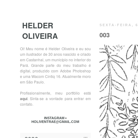
HELDER
SEXTA-FEIRA, 
OLIVEIRA
003
Oi! Meu nome é Helder Oliveira e eu sou
um ilustrador de 30 anos nascido e criado
em Castanhal, um município no interior do
Pará. Grande parte do meu trabalho é
digital, produzido com Adobe Photoshop
e uma Wacom Cintiq 16. Atualmente moro
em São Paulo.
Profissionalmente, meu portfólio está
aqui
. Sinta-se a vontade para entrar em
contato.
INSTAGRAM
•
HOLIVENTRAE@GMAIL.COM